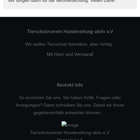
Wir sorgen dann für die Veröffentlichung. Vielen Dank!
Tierschutzverein Hunderettung-aktiv e.V
Wir wollen Tierschutz betreiben, aber richtig -
Mit Herz und Verstand!
Kontakt Info
So erreichen Sie uns. Sie haben Kritik, Fragen oder
Anregungen? Dann schreiben Sie uns. Damit wir Ihnen
gegebenenfalls antworten können, ...
Tierschutzverein Hunderettung-aktiv e.V.