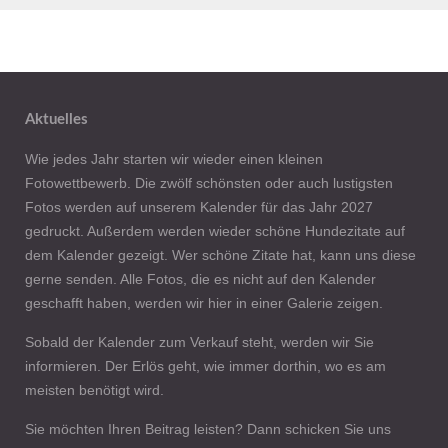
Aktuelles
Wie jedes Jahr starten wir wieder einen kleinen
Fotowettbewerb. Die zwölf schönsten oder auch lustigsten
Fotos werden auf unserem Kalender für das Jahr 2027
gedruckt. Außerdem werden wieder schöne Hundezitate auf
dem Kalender gezeigt. Wer schöne Zitate hat, kann uns diese
gerne senden. Alle Fotos, die es nicht auf den Kalender
geschafft haben, werden wir hier in einer Galerie zeigen.
Sobald der Kalender zum Verkauf steht, werden wir Sie
informieren. Der Erlös geht, wie immer dorthin, wo es am
meisten benötigt wird.
Sie möchten Ihren Beitrag leisten? Dann schicken Sie uns